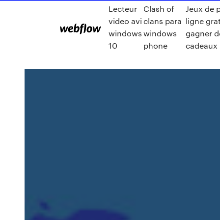
Lecteur
Clash of
Jeux de 
video avi
clans para
ligne gra
windows
windows
gagner d
10
phone
cadeaux