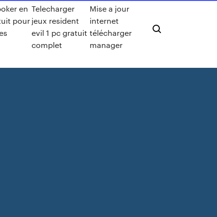
poker en
Telecharger
Mise a jour
tuit pour
jeux resident
internet
es
evil 1 pc gratuit
télécharger
complet
manager