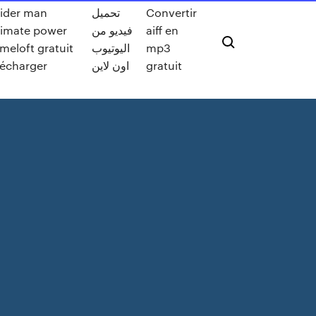
ider man
تحميل
Convertir
timate power
فيديو من
aiff en
meloft gratuit
اليوتيوب
mp3
lécharger
اون لاين
gratuit